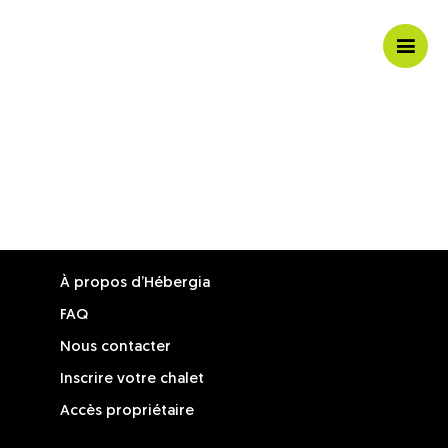
Ouvri
/
ferme
la
navig
mobil
À propos d’Hébergia
FAQ
Nous contacter
Inscrire votre chalet
Accès propriétaire