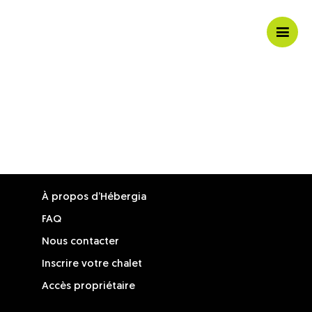
Ouvri
/
ferme
la
navig
mobil
À propos d’Hébergia
FAQ
Nous contacter
Inscrire votre chalet
Accès propriétaire