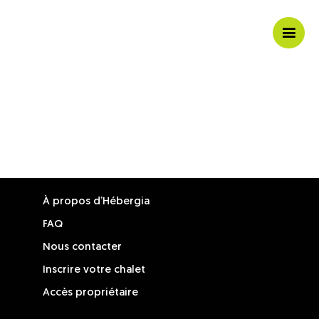
Ouvri
/
ferme
la
navig
mobil
À propos d’Hébergia
FAQ
Nous contacter
Inscrire votre chalet
Accès propriétaire