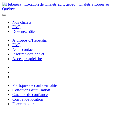
Ouvrir
/
Nos chalets
fermer
FAQ
la
Devenez hôte
navigation
mobile
À propos d’Hébergia
FAQ
Nous contacter
Inscrire votre chalet
Accès propriétaire
Politiques de confidentialité
Conditions d’utilisation
Garantie de confiance
Contrat de location
Force majeure