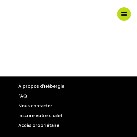
Ouvri
/
ferme
la
navig
mobil
À propos d’Hébergia
FAQ
Nous contacter
Inscrire votre chalet
Accès propriétaire