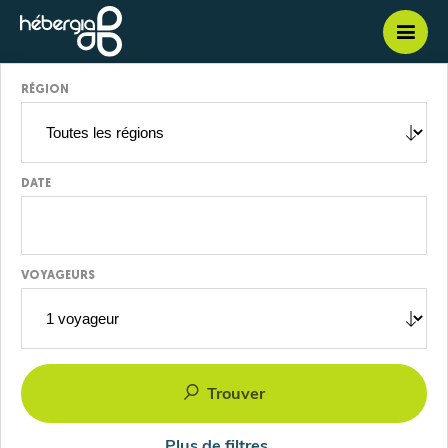
Ouvri
/
ferme
la
navig
RÉGION
mobil
DATE
VOYAGEURS
Trouver
Plus de filtres