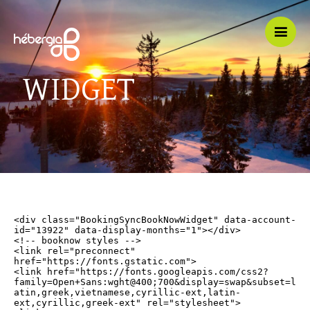
Ouvri
/
ferme
la
navig
mobil
WIDGET
<div class="BookingSyncBookNowWidget" data-account-
id="13922" data-display-months="1"></div>

<!-- booknow styles -->

<link rel="preconnect" 
href="https://fonts.gstatic.com">

<link href="https://fonts.googleapis.com/css2?
family=Open+Sans:wght@400;700&display=swap&subset=l
atin,greek,vietnamese,cyrillic-ext,latin-
ext,cyrillic,greek-ext" rel="stylesheet">
