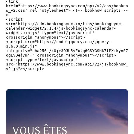
<link 
href="https://www.bookingsync.com/api/v2/css/bookno
w_v2.css" rel="stylesheet"> <!-- booknow scripts --
>

<script 
src="https://cdn.bookingsync.io/libs/bookingsync-
calendar-widget/2.1.4/js/bookingsync-calendar-
widget.min.js" type="text/javascript" 
crossorigin="anonymous"></script>

<script src="https://code.jquery.com/jquery-
3.6.0.min.js" 
integrity="sha256-/xUj+3OJU5yExlq6GSYGSHk7tPXikynS7
ogEvDej/m4=" crossorigin="anonymous"></script>

<script type="text/javascript" 
src="https://www.bookingsync.com/api/v2/js/booknow_
VOUS ÊTES