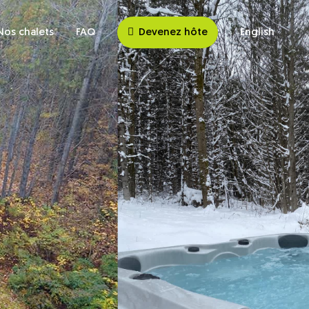
Nos chalets
FAQ
Devenez hôte
English